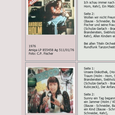
Ich schau immer nach 
Horn, Kehr), Ein Mädc
Seite 2:
Wollen wir nicht Freun
(Bause - Schneider, Ba
Fischer und seine Frau
(Schulze Gerlach - Bra
Brandenstein, Siebhol
Kehr), Allen Kindern e
Bei allen Titeln Orche
1976
Rundfunk Tanzorcheste
Amiga LP 855458 Ag 511/01/76
Foto: C.P. Fischer
Seite 1:
Unsere Diskothek, (Ho
Traum (Holm - Horn, Sc
Brandenstein, Siebholz
(Schulze Gerlach - Bra
Kubiczeck), Der Anfan
Seite 2:
Sunny ein Tag begann 
ein Jammer (Holm / Kl
(Bause - Schneider, Ba
ein Kind (Bause - Schn
Schneider, Kehr),