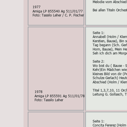
Melodie vom Abschied
1977
Bei allen Titeln Orche
Amiga LP 855540 Ag 511/01/77
Foto: Tassilo Leher / C. P. Fischer
Seite 1:
Annabell (Holm / Klem
Kerstien, Bause), Bin 
Tag begann (Sch. Gerl
Horn, Bause), Mein Her
Seh ich dich am Morg
Seite 2:
Wo bist du ( Bause - 
Kehr)Ein Mädchen wie 
kleines Bild von dir (
Schulze Gerlach) Heut
Abschied (Holm / Klem
Titel 1,3,7,10, 11 Orc
1978
Leitung G. Gollasch, T
Amiga LP 855591 Ag 511/01/78
Foto: Tassilo Leher
Seite 1:
Concita Fererez (Holm 