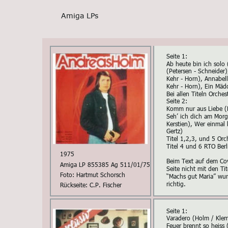
Amiga LPs
Seite 1:
Ab heute bin ich solo
(Petersen - Schneider)
Kehr - Horn), Annabel
Kehr - Horn), Ein Mäd
Bei allen Titeln Orche
Seite 2:
Komm nur aus Liebe (K
Seh’ ich dich am Morg
Kerstien), Wer einmal 
Gertz)
Titel 1,2,3, und 5 Orc
Titel 4 und 6 RTO Berl
1975
Beim Text auf dem Cove
Amiga LP 855385 Ag 511/01/75
Seite nicht mit den Tit
Foto: Hartmut Schorsch
“Machs gut Maria” wurd
richtig.
Rückseite: C.P. Fischer
Seite 1:
Varadero (Holm / Klem
Feuer brennt so heiss